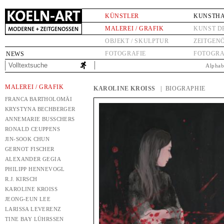
KÜNSTLER
KUNSTH
MALEREI / GRAFIK
KUNST D
OBJEKT / SKULPTUR
ZEITGEN
FOTOGRAFIE
FOTOGRA
NEWS
Alphab
MALEREI / GRAFIK
KAROLINE KROISS
| BIOGRAPHIE
FRANCA BARTHOLOMÄI
KRYSTYNA BECHBERGER
ANNEMARIE BUSSCHERS
RONALD CEUPPENS
JIN-SOOK CHUN
GERNOT FISCHER
ALEXANDER GEGIA
PHILIPP HENNEVOGL
R.J. KIRSCH
KAROLINE KROISS
JEONG-EUN LEE
LARISSA LEVERENZ
TINE BAY LÜHRSSEN