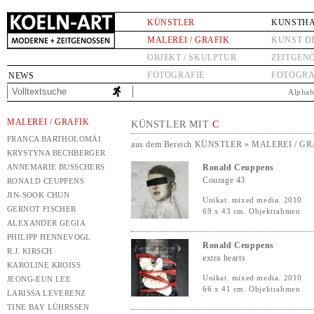
KÜNSTLER
KUNSTH
MALEREI / GRAFIK
KUNST D
OBJEKT / SKULPTUR
ZEITGEN
FOTOGRAFIE
FOTOGRA
NEWS
Alphab
MALEREI / GRAFIK
KÜNSTLER MIT
C
FRANCA BARTHOLOMÄI
aus dem Bereich KÜNSTLER » MALEREI / G
KRYSTYNA BECHBERGER
ANNEMARIE BUSSCHERS
Ronald Ceuppens
Courage 43
RONALD CEUPPENS
JIN-SOOK CHUN
Unikat. mixed media. 2010
GERNOT FISCHER
69 x 43 cm. Objektrahmen
ALEXANDER GEGIA
PHILIPP HENNEVOGL
Ronald Ceuppens
R.J. KIRSCH
extra hearts
KAROLINE KROISS
Unikat. mixed media. 2010
JEONG-EUN LEE
66 x 41 cm. Objektrahmen
LARISSA LEVERENZ
TINE BAY LÜHRSSEN