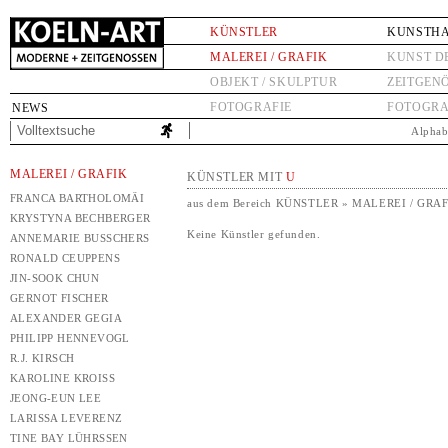
KÜNSTLER
KUNSTH
MALEREI / GRAFIK
KUNST D
OBJEKT / SKULPTUR
ZEITGEN
FOTOGRAFIE
FOTOGRA
NEWS
Alphab
MALEREI / GRAFIK
KÜNSTLER MIT
U
FRANCA BARTHOLOMÄI
aus dem Bereich KÜNSTLER » MALEREI / GRA
KRYSTYNA BECHBERGER
Keine Künstler gefunden.
ANNEMARIE BUSSCHERS
RONALD CEUPPENS
JIN-SOOK CHUN
GERNOT FISCHER
ALEXANDER GEGIA
PHILIPP HENNEVOGL
R.J. KIRSCH
KAROLINE KROISS
JEONG-EUN LEE
LARISSA LEVERENZ
TINE BAY LÜHRSSEN