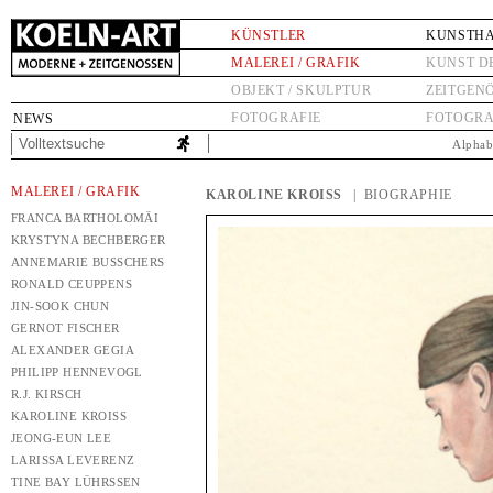
KÜNSTLER
KUNSTH
MALEREI / GRAFIK
KUNST D
OBJEKT / SKULPTUR
ZEITGEN
FOTOGRAFIE
FOTOGRA
NEWS
Alphab
MALEREI / GRAFIK
KAROLINE KROISS
| BIOGRAPHIE
FRANCA BARTHOLOMÄI
KRYSTYNA BECHBERGER
ANNEMARIE BUSSCHERS
RONALD CEUPPENS
JIN-SOOK CHUN
GERNOT FISCHER
ALEXANDER GEGIA
PHILIPP HENNEVOGL
R.J. KIRSCH
KAROLINE KROISS
JEONG-EUN LEE
LARISSA LEVERENZ
TINE BAY LÜHRSSEN