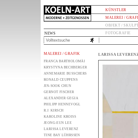
KÜNSTLER
MALEREI / GRAF
OBJEKT / SKULP
FOTOGRAFIE
NEWS
MALEREI / GRAFIK
LARISSA LEVEREN
FRANCA BARTHOLOMÄI
KRYSTYNA BECHBERGER
ANNEMARIE BUSSCHERS
RONALD CEUPPENS
JIN-SOOK CHUN
GERNOT FISCHER
ALEXANDER GEGIA
PHILIPP HENNEVOGL
R.J. KIRSCH
KAROLINE KROISS
JEONG-EUN LEE
LARISSA LEVERENZ
TINE BAY LÜHRSSEN