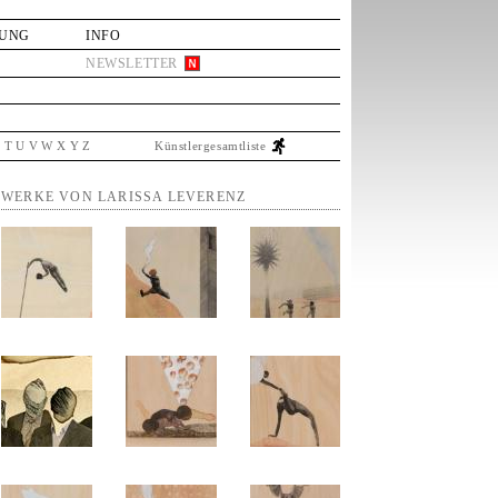
LUNG
INFO
NEWSLETTER
S
T
U
V
W
X
Y
Z
Künstlergesamtliste
WERKE VON LARISSA LEVERENZ