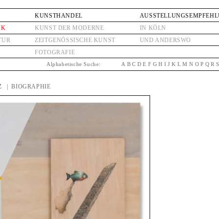
KUNSTHANDEL
AUSSTELLUNGSEMPFEH
IK
KUNST DER MODERNE
IN KÖLN
TUR
ZEITGENÖSSISCHE KUNST
UND ANDERSWO
FOTOGRAFIE
Alphabetische Suche:
A
B
C
D
E
F
G
H
I
J
K
L
M
N
O
P
Q
R
Z
| BIOGRAPHIE