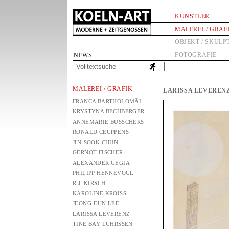
KÜNSTLER
MALEREI / GRAF
OBJEKT / SKULP
FOTOGRAFIE
NEWS
MALEREI / GRAFIK
LARISSA LEVEREN
FRANCA BARTHOLOMÄI
KRYSTYNA BECHBERGER
ANNEMARIE BUSSCHERS
RONALD CEUPPENS
JIN-SOOK CHUN
GERNOT FISCHER
ALEXANDER GEGIA
PHILIPP HENNEVOGL
R.J. KIRSCH
KAROLINE KROISS
JEONG-EUN LEE
LARISSA LEVERENZ
TINE BAY LÜHRSSEN