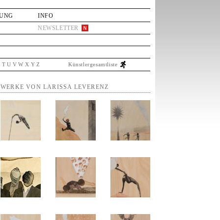
LUNG
INFO
NEWSLETTER
S
T
U
V
W
X
Y
Z
Künstlergesamtliste
WERKE VON LARISSA LEVERENZ