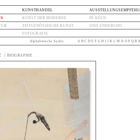
KUNSTHANDEL
AUSSTELLUNGSEMPFEH
IK
KUNST DER MODERNE
IN KÖLN
TUR
ZEITGENÖSSISCHE KUNST
UND ANDERSWO
FOTOGRAFIE
Alphabetische Suche:
A
B
C
D
E
F
G
H
I
J
K
L
M
N
O
P
Q
R
Z
| BIOGRAPHIE