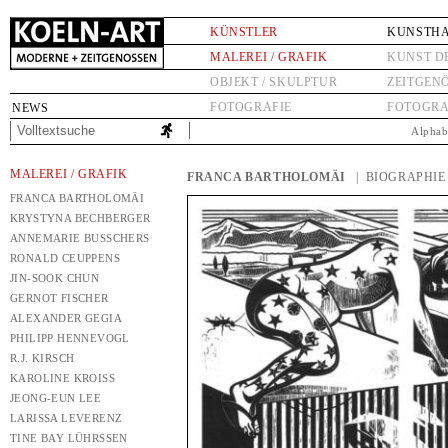
KÜNSTLER
KUNSTH
MALEREI / GRAFIK
KUNST D
OBJEKT / SKULPTUR
ZEITGEN
FOTOGRAFIE
FOTOGRA
NEWS
Alphab
MALEREI / GRAFIK
FRANCA BARTHOLOMÄI
| BIOGRAPHIE
FRANCA BARTHOLOMÄI
KRYSTYNA BECHBERGER
ANNEMARIE BUSSCHERS
RONALD CEUPPENS
JIN-SOOK CHUN
GERNOT FISCHER
ALEXANDER GEGIA
PHILIPP HENNEVOGL
R.J. KIRSCH
KAROLINE KROISS
JEONG-EUN LEE
LARISSA LEVERENZ
TINE BAY LÜHRSSEN