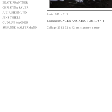
BEATE PRANTNER
CHRISTINA SAUER
JULIA SIEGMUND
Preis: 980,- EUR
JENS THIELE
ERINNERUNGEN ANS KINO: „BIRDY“ 4
GUDRUN WAGNER
SUSANNE WALTERMANN
Collage 2012 32 x 42 cm signiert/ datiert