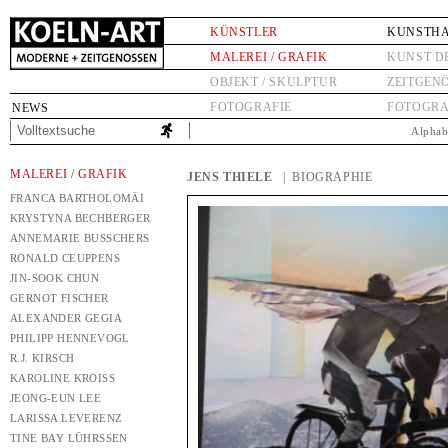
KÜNSTLER
KUNSTH
MALEREI / GRAFIK
KUNST D
OBJEKT / SKULPTUR
ZEITGEN
FOTOGRAFIE
FOTOGRA
NEWS
Alphab
MALEREI / GRAFIK
JENS THIELE
| BIOGRAPHIE
FRANCA BARTHOLOMÄI
KRYSTYNA BECHBERGER
ANNEMARIE BUSSCHERS
RONALD CEUPPENS
JIN-SOOK CHUN
GERNOT FISCHER
ALEXANDER GEGIA
PHILIPP HENNEVOGL
R.J. KIRSCH
KAROLINE KROISS
JEONG-EUN LEE
LARISSA LEVERENZ
TINE BAY LÜHRSSEN