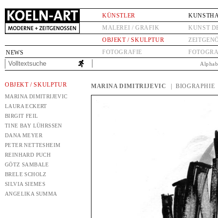
KÜNSTLER
KUNSTH
MALEREI / GRAFIK
KUNST D
OBJEKT / SKULPTUR
ZEITGEN
FOTOGRAFIE
FOTOGRA
NEWS
Alphab
OBJEKT / SKULPTUR
MARINA DIMITRIJEVIC
| BIOGRAPHIE
MARINA DIMITRIJEVIC
LAURA ECKERT
BIRGIT FEIL
TINE BAY LÜHRSSEN
DANA MEYER
PETER NETTESHEIM
REINHARD PUCH
GÖTZ SAMBALE
BRELE SCHOLZ
SILVIA SIEMES
ANGELIKA SUMMA