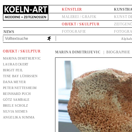
KÜNSTLER
KUNSTH
MALEREI / GRAFIK
KUNST D
OBJEKT / SKULPTUR
ZEITGEN
FOTOGRAFIE
FOTOGRA
NEWS
Alphab
OBJEKT / SKULPTUR
MARINA DIMITRIJEVIC
| BIOGRAPHIE
MARINA DIMITRIJEVIC
LAURA ECKERT
BIRGIT FEIL
TINE BAY LÜHRSSEN
DANA MEYER
PETER NETTESHEIM
REINHARD PUCH
GÖTZ SAMBALE
BRELE SCHOLZ
SILVIA SIEMES
ANGELIKA SUMMA