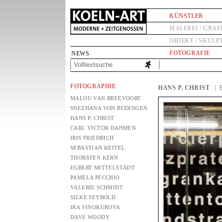
KÜNSTLER
MALEREI / GRAF
OBJEKT / SKULP
FOTOGRAFIE
NEWS
FOTOGRAPHIE
HANS P. CHRIST
|
MALOU VAN BREEVOORT
SNEZHANA VON BÜDINGEN
HANS P. CHRIST
CARL VICTOR DAHMEN
IRIS FRIEDRICH
SEBASTIAN KEITEL
THORSTEN KERN
EGBERT MITTELSTÄDT
PAMELA PECCHIO
VALERIE SCHMIDT
SILKE SEYBOLD
IRA VINOKUROVA
DAVE WOODY