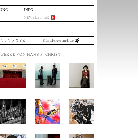
LUNG
INFO
NEWSLETTER
S
T
U
V
W
X
Y
Z
Künstlergesamtliste
WERKE VON HANS P. CHRIST