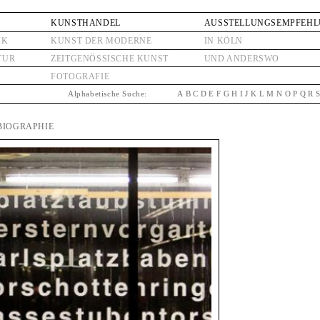
KUNSTHANDEL
AUSSTELLUNGSEMPFEH
IK
KUNST DER MODERNE
IN KÖLN
TUR
ZEITGENÖSSISCHE KUNST
UND ANDERSWO
FOTOGRAFIE
Alphabetische Suche:
A
B
C
D
E
F
G
H
I
J
K
L
M
N
O
P
Q
R
 BIOGRAPHIE