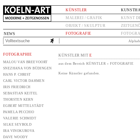
KÜNSTLER
KUNSTH
MALEREI / GRAFIK
KUNST D
OBJEKT / SKULPTUR
ZEITGEN
FOTOGRAFIE
FOTOGRA
NEWS
Alphab
FOTOGRAPHIE
KÜNSTLER MIT
E
MALOU VAN BREEVOORT
aus dem Bereich KÜNSTLER » FOTOGRAFIE
SNEZHANA VON BÜDINGEN
Keine Künstler gefunden.
HANS P. CHRIST
CARL VICTOR DAHMEN
IRIS FRIEDRICH
SEBASTIAN KEITEL
THORSTEN KERN
EGBERT MITTELSTÄDT
PAMELA PECCHIO
VALERIE SCHMIDT
SILKE SEYBOLD
IRA VINOKUROVA
DAVE WOODY