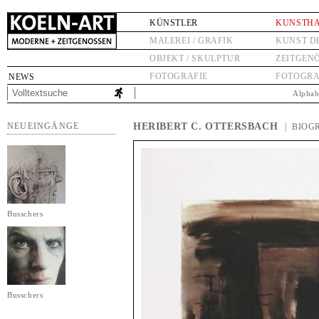
KÜNSTLER
KUNSTH
MALEREI / GRAFIK
KUNST D
OBJEKT / SKULPTUR
ZEITGEN
FOTOGRAFIE
FOTOGRA
NEWS
Alphab
NEUEINGÄNGE
HERIBERT C. OTTERSBACH
| BIOG
Busschers
Busschers