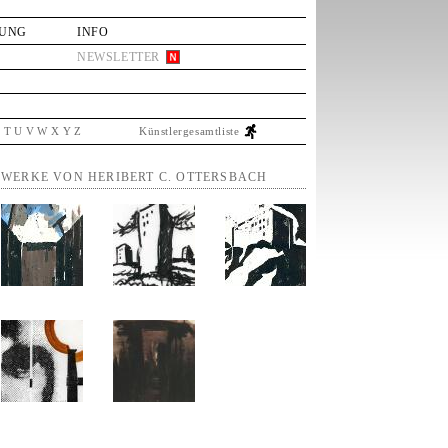
LUNG
INFO
NEWSLETTER
S
T
U
V
W
X
Y
Z
Künstlergesamtliste
WERKE VON HERIBERT C. OTTERSBACH