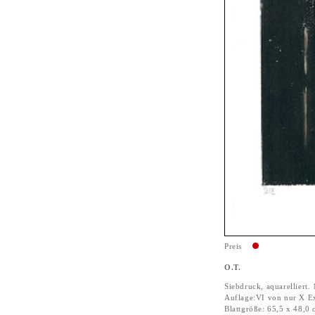
Preis
O.T.
Siebdruck, aquarelliert.
Auflage:VI von nur X E
Blattgröße: 65,5 x 48,0