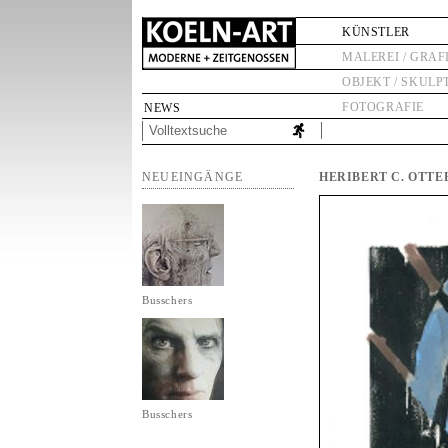
KÜNSTLER
MALEREI / GRAF
OBJEKT / SKULP
FOTOGRAFIE
NEWS
NEUEINGÄNGE
HERIBERT C. OTT
Busschers
Busschers