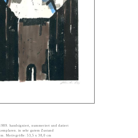
 1989. handsigniert, nummeriert und datiert
xemplaren. in sehr gutem Zustand
 cm. Motivgröße: 53,5 x 38,0 cm