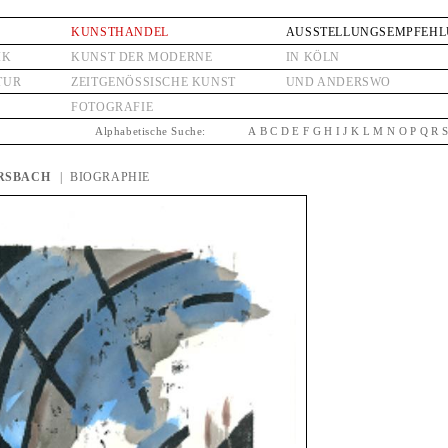
KUNSTHANDEL
AUSSTELLUNGSEMPFEH
IK
KUNST DER MODERNE
IN KÖLN
TUR
ZEITGENÖSSISCHE KUNST
UND ANDERSWO
FOTOGRAFIE
Alphabetische Suche:
A
B
C
D
E
F
G
H
I
J
K
L
M
N
O
P
Q
R
ERSBACH
| BIOGRAPHIE