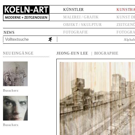
KÜNSTLER
KUNSTH
MALEREI / GRAFIK
KUNST D
OBJEKT / SKULPTUR
ZEITGEN
FOTOGRAFIE
FOTOGRA
NEWS
Alphab
NEUEINGÄNGE
JEONG-EUN LEE
| BIOGRAPHIE
Busschers
Busschers