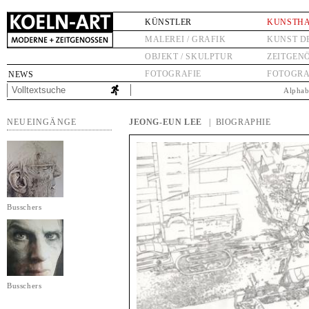
KÜNSTLER
KUNSTH
MALEREI / GRAFIK
KUNST D
OBJEKT / SKULPTUR
ZEITGEN
FOTOGRAFIE
FOTOGRA
NEWS
Alphab
NEUEINGÄNGE
JEONG-EUN LEE
| BIOGRAPHIE
Busschers
Busschers