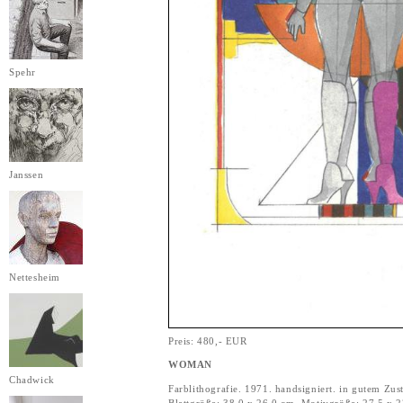
Spehr
Janssen
Nettesheim
Preis: 480,- EUR
WOMAN
Chadwick
Farblithografie. 1971. handsigniert. in gutem Zus
Blattgröße: 38,0 x 26,0 cm. Motivgröße: 27,5 x 