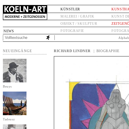
KÜNSTLER
KUNSTH
MALEREI / GRAFIK
KUNST D
OBJEKT / SKULPTUR
ZEITGEN
FOTOGRAFIE
FOTOGRA
NEWS
Alphab
NEUEINGÄNGE
RICHARD LINDNER
| BIOGRAPHIE
Beuys
Tadeusz