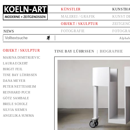
KÜNSTLER
KUNSTH
MALEREI / GRAFIK
KUNST D
OBJEKT / SKULPTUR
ZEITGEN
FOTOGRAFIE
FOTOGRA
NEWS
Alphab
OBJEKT / SKULPTUR
TINE BAY LÜHRSSEN
| BIOGRAPHIE
MARINA DIMITRIJEVIC
LAURA ECKERT
BIRGIT FEIL
TINE BAY LÜHRSSEN
DANA MEYER
PETER NETTESHEIM
REINHARD PUCH
GÖTZ SAMBALE
BRELE SCHOLZ
SILVIA SIEMES
ANGELIKA SUMMA