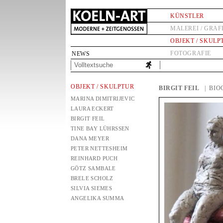
KÜNSTLER
MALEREI / GRAF
OBJEKT / SKULP
FOTOGRAFIE
NEWS
OBJEKT / SKULPTUR
BIRGIT FEIL
| BI
MARINA DIMITRIJEVIC
LAURA ECKERT
BIRGIT FEIL
TINE BAY LÜHRSSEN
DANA MEYER
PETER NETTESHEIM
REINHARD PUCH
GÖTZ SAMBALE
BRELE SCHOLZ
SILVIA SIEMES
ANGELIKA SUMMA