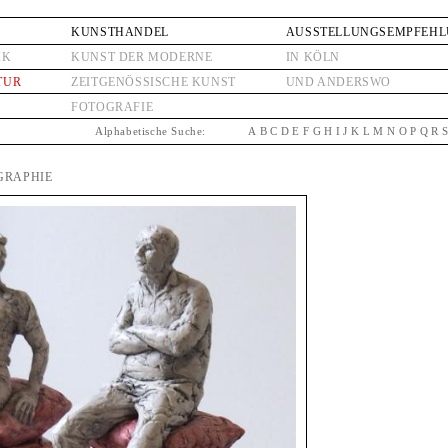
KUNSTHANDEL
AUSSTELLUNGSEMPFEH
IK
KUNST DER MODERNE
IN KÖLN
TUR
ZEITGENÖSSISCHE KUNST
UND ANDERSWO
FOTOGRAFIE
Alphabetische Suche:
A
B
C
D
E
F
G
H
I
J
K
L
M
N
O
P
Q
R
OGRAPHIE