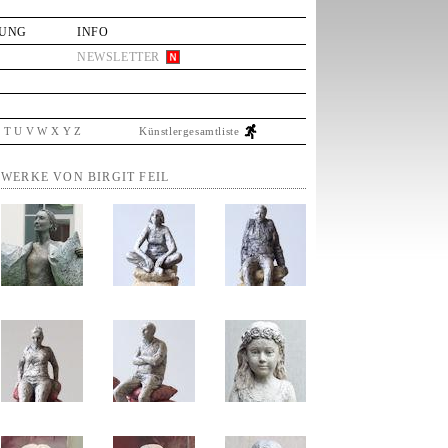
LUNG
INFO
NEWSLETTER
S
T
U
V
W
X
Y
Z
Künstlergesamtliste
WERKE VON BIRGIT FEIL