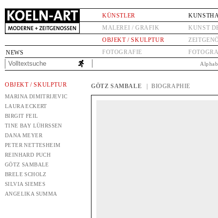
KÜNSTLER
KUNSTH
MALEREI / GRAFIK
KUNST D
OBJEKT / SKULPTUR
ZEITGEN
FOTOGRAFIE
FOTOGRA
NEWS
Alphab
OBJEKT / SKULPTUR
GÖTZ SAMBALE
| BIOGRAPHIE
MARINA DIMITRIJEVIC
LAURA ECKERT
BIRGIT FEIL
TINE BAY LÜHRSSEN
DANA MEYER
PETER NETTESHEIM
REINHARD PUCH
GÖTZ SAMBALE
BRELE SCHOLZ
SILVIA SIEMES
ANGELIKA SUMMA