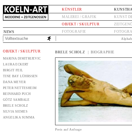
KÜNSTLER
KUNSTH
MALEREI / GRAFIK
KUNST D
OBJEKT / SKULPTUR
ZEITGEN
FOTOGRAFIE
FOTOGRA
NEWS
Alphab
OBJEKT / SKULPTUR
BRELE SCHOLZ
| BIOGRAPHIE
MARINA DIMITRIJEVIC
LAURA ECKERT
BIRGIT FEIL
TINE BAY LÜHRSSEN
DANA MEYER
PETER NETTESHEIM
REINHARD PUCH
GÖTZ SAMBALE
BRELE SCHOLZ
SILVIA SIEMES
ANGELIKA SUMMA
Preis auf Anfrage