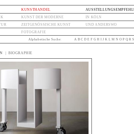
KUNSTHANDEL
AUSSTELLUNGSEMPFEH
IK
KUNST DER MODERNE
IN KÖLN
TUR
ZEITGENÖSSISCHE KUNST
UND ANDERSWO
FOTOGRAFIE
Alphabetische Suche:
A
B
C
D
E
F
G
H
I
J
K
L
M
N
O
P
Q
R
EN
| BIOGRAPHIE