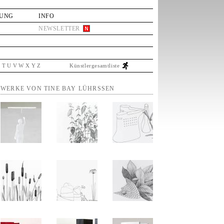
LUNG
INFO
NEWSLETTER
S
T
U
V
W
X
Y
Z
Künstlergesamtliste
WERKE VON TINE BAY LÜHRSSEN