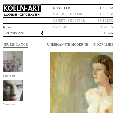
KÜNSTLER
KUNSTH
MALEREI / GRAFIK
KUNST D
OBJEKT / SKULPTUR
ZEITGEN
FOTOGRAFIE
FOTOGRA
NEWS
Alphab
NEUEINGÄNGE
UNBEKANNTE MODERNE
| BIOGRAPHI
Busschers
Busschers