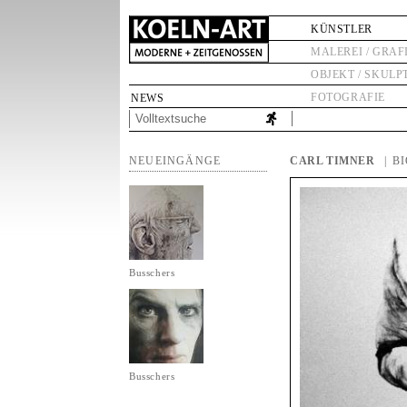
KÜNSTLER
MALEREI / GRAF
OBJEKT / SKULP
FOTOGRAFIE
NEWS
NEUEINGÄNGE
CARL TIMNER
| B
Busschers
Busschers