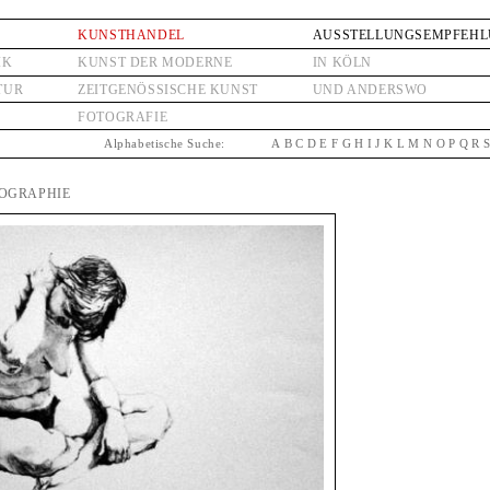
KUNSTHANDEL
AUSSTELLUNGSEMPFEH
IK
KUNST DER MODERNE
IN KÖLN
TUR
ZEITGENÖSSISCHE KUNST
UND ANDERSWO
FOTOGRAFIE
Alphabetische Suche:
A
B
C
D
E
F
G
H
I
J
K
L
M
N
O
P
Q
R
IOGRAPHIE