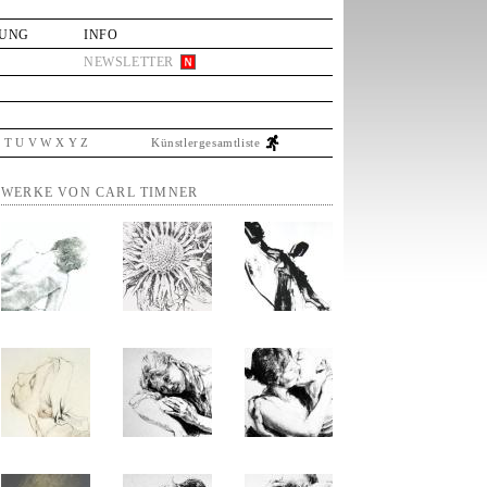
LUNG
INFO
NEWSLETTER
S
T
U
V
W
X
Y
Z
Künstlergesamtliste
WERKE VON CARL TIMNER