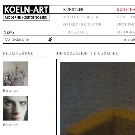
KÜNSTLER
KUNSTH
MALEREI / GRAFIK
KUNST D
OBJEKT / SKULPTUR
ZEITGEN
FOTOGRAFIE
FOTOGRA
NEWS
Alphab
NEUEINGÄNGE
JIN-SOOK CHUN
| BIOGRAPHIE
Busschers
Busschers