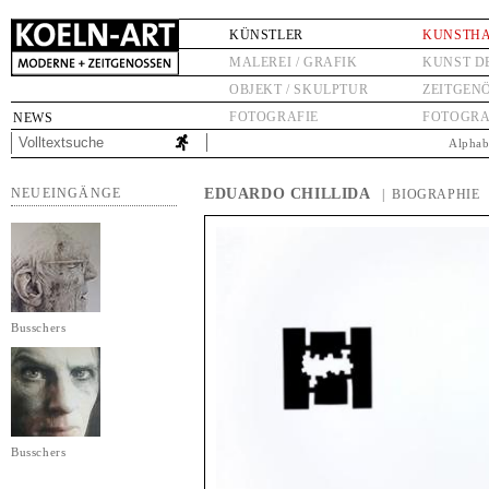
KÜNSTLER
KUNSTH
MALEREI / GRAFIK
KUNST D
OBJEKT / SKULPTUR
ZEITGEN
FOTOGRAFIE
FOTOGRA
NEWS
Alphab
NEUEINGÄNGE
EDUARDO CHILLIDA
| BIOGRAPHIE
Busschers
Busschers