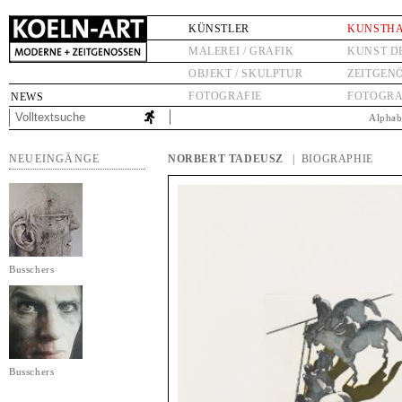
KÜNSTLER
KUNSTH
MALEREI / GRAFIK
KUNST D
OBJEKT / SKULPTUR
ZEITGEN
FOTOGRAFIE
FOTOGRA
NEWS
Alphab
NEUEINGÄNGE
NORBERT TADEUSZ
| BIOGRAPHIE
Busschers
Busschers