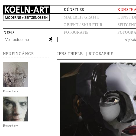
KÜNSTLER
KUNSTH
MALEREI / GRAFIK
KUNST D
OBJEKT / SKULPTUR
ZEITGEN
FOTOGRAFIE
FOTOGRA
NEWS
Alphab
NEUEINGÄNGE
JENS THIELE
| BIOGRAPHIE
Busschers
Busschers