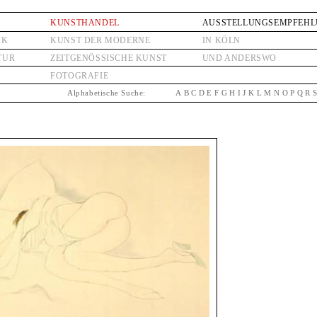
KUNSTHANDEL
AUSSTELLUNGSEMPFEH
IK
KUNST DER MODERNE
IN KÖLN
TUR
ZEITGENÖSSISCHE KUNST
UND ANDERSWO
FOTOGRAFIE
Alphabetische Suche:
A
B
C
D
E
F
G
H
I
J
K
L
M
N
O
P
Q
R