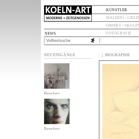
KÜNSTLER
MALEREI / GRAF
OBJEKT / SKULP
FOTOGRAFIE
NEWS
NEUEINGÄNGE
| BIOGRAPHIE
Busschers
Busschers