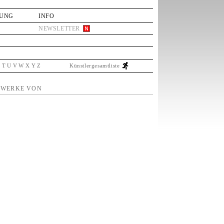
LUNG
INFO
NEWSLETTER
S
T
U
V
W
X
Y
Z
Künstlergesamtliste
WERKE VON