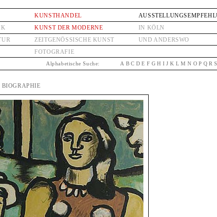
KUNSTHANDEL
AUSSTELLUNGSEMPFEH
IK
KUNST DER MODERNE
IN KÖLN
TUR
ZEITGENÖSSISCHE KUNST
UND ANDERSWO
FOTOGRAFIE
Alphabetische Suche:
A
B
C
D
E
F
G
H
I
J
K
L
M
N
O
P
Q
R
| BIOGRAPHIE