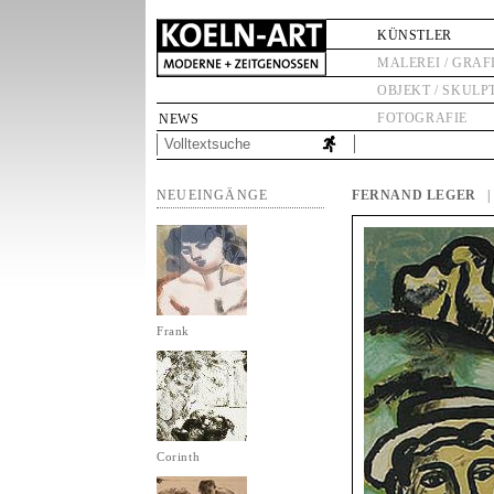
KÜNSTLER
MALEREI / GRAF
OBJEKT / SKULP
FOTOGRAFIE
NEWS
NEUEINGÄNGE
FERNAND LEGER
Frank
Corinth