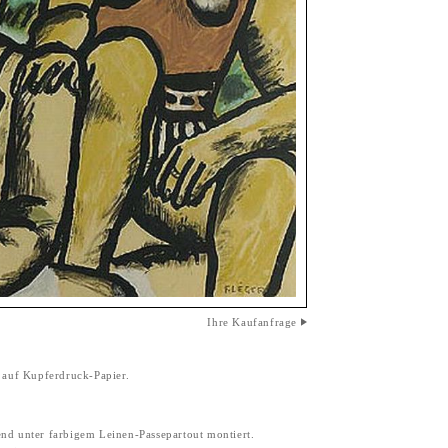
Ihre Kaufanfrage
 auf Kupferdruck-Papier.
d unter farbigem Leinen-Passepartout montiert.