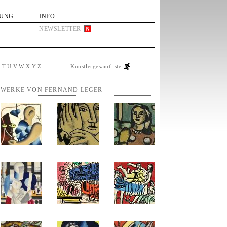
LUNG
INFO
NEWSLETTER
S
T
U
V
W
X
Y
Z
Künstlergesamtliste
WERKE VON FERNAND LEGER