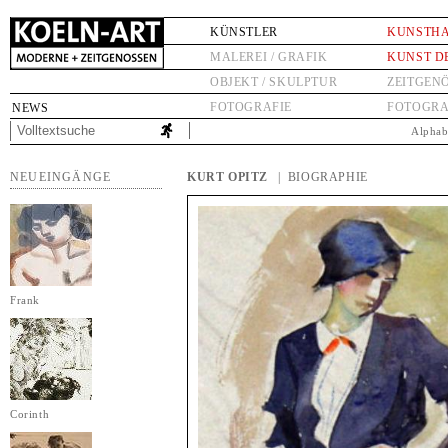
KÜNSTLER
KUNSTH
MALEREI / GRAFIK
KUNST D
OBJEKT / SKULPTUR
ZEITGEN
FOTOGRAFIE
FOTOGRA
NEWS
Alphab
NEUEINGÄNGE
KURT OPITZ
| BIOGRAPHIE
Frank
Corinth