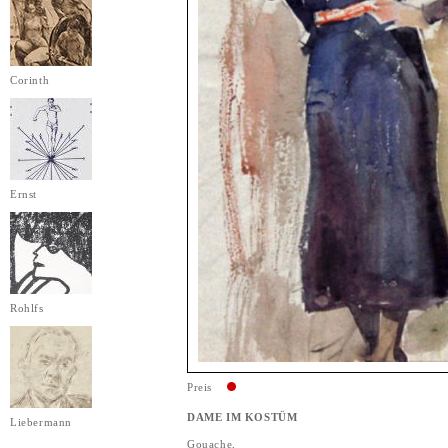
Corinth
Ernst
Rohlfs
Preis
DAME IM KOSTÜM
Liebermann
Gouache,