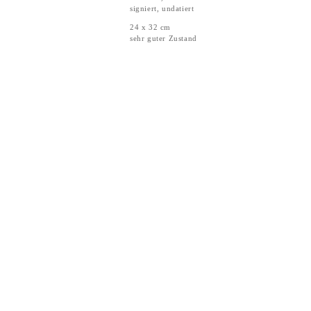
signiert, undatiert
24 x 32 cm
sehr guter Zustand