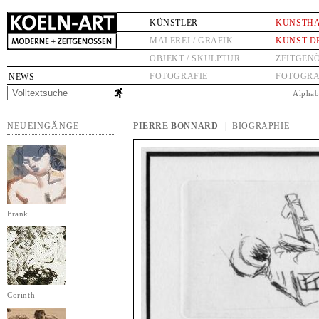
KÜNSTLER
KUNSTH
MALEREI / GRAFIK
KUNST D
OBJEKT / SKULPTUR
ZEITGEN
FOTOGRAFIE
FOTOGRA
NEWS
Alphab
NEUEINGÄNGE
PIERRE BONNARD
| BIOGRAPHIE
Frank
Corinth