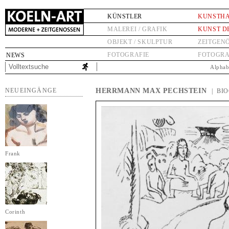
KÜNSTLER
KUNSTH
MALEREI / GRAFIK
KUNST D
OBJEKT / SKULPTUR
ZEITGEN
FOTOGRAFIE
FOTOGRA
NEWS
Alphab
NEUEINGÄNGE
HERRMANN MAX PECHSTEIN
| BI
Frank
Corinth