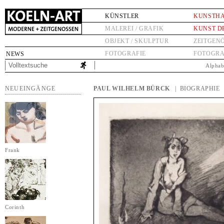
KÜNSTLER
KUNSTH
MALEREI / GRAFIK
KUNST D
OBJEKT / SKULPTUR
ZEITGEN
FOTOGRAFIE
FOTOGRA
NEWS
Alphab
NEUEINGÄNGE
PAUL WILHELM BÜRCK
| BIOGRAPHIE
Frank
Corinth