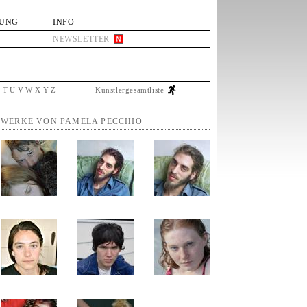
LUNG
INFO
NEWSLETTER
S
T
U
V
W
X
Y
Z
Künstlergesamtliste
WERKE VON PAMELA PECCHIO