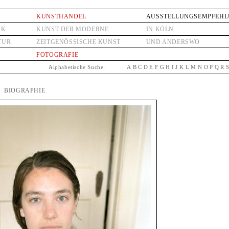
KUNSTHANDEL
AUSSTELLUNGSEMPFEH
IK
KUNST DER MODERNE
IN KÖLN
TUR
ZEITGENÖSSISCHE KUNST
UND ANDERSWO
FOTOGRAFIE
Alphabetische Suche:
A
B
C
D
E
F
G
H
I
J
K
L
M
N
O
P
Q
R
| BIOGRAPHIE