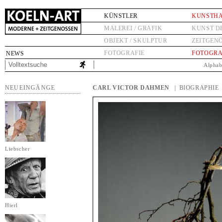
KÜNSTLER
KUNSTH
MALEREI / GRAFIK
KUNST D
OBJEKT / SKULPTUR
ZEITGEN
FOTOGRAFIE
FOTOGRA
NEWS
Alphab
NEUEINGÄNGE
CARL VICTOR DAHMEN
| BIOGRAPHIE
Liebscher
Hierl