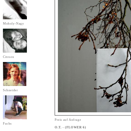
Moholy-Nagy
Citroen
Schneider
Preis auf Anfrage
Fuchs
O.T. - (FLOWER 6)