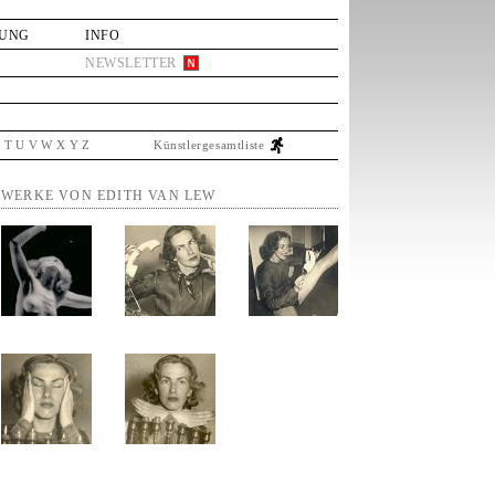
LUNG
INFO
NEWSLETTER
S
T
U
V
W
X
Y
Z
Künstlergesamtliste
WERKE VON EDITH VAN LEW