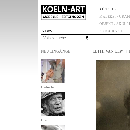
KÜNSTLER
MALEREI / GRAF
OBJEKT / SKULP
FOTOGRAFIE
NEWS
NEUEINGÄNGE
EDITH VAN LEW
|
Liebscher
Hierl