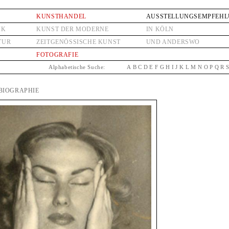
KUNSTHANDEL
AUSSTELLUNGSEMPFEH
IK
KUNST DER MODERNE
IN KÖLN
TUR
ZEITGENÖSSISCHE KUNST
UND ANDERSWO
FOTOGRAFIE
Alphabetische Suche:
A
B
C
D
E
F
G
H
I
J
K
L
M
N
O
P
Q
R
 BIOGRAPHIE