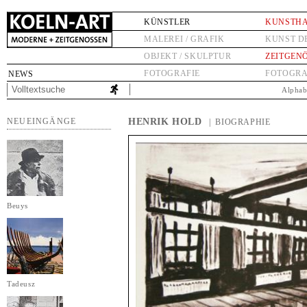
KÜNSTLER
KUNSTH
MALEREI / GRAFIK
KUNST D
OBJEKT / SKULPTUR
ZEITGEN
FOTOGRAFIE
FOTOGRA
NEWS
Alphab
NEUEINGÄNGE
HENRIK HOLD
| BIOGRAPHIE
Beuys
Tadeusz