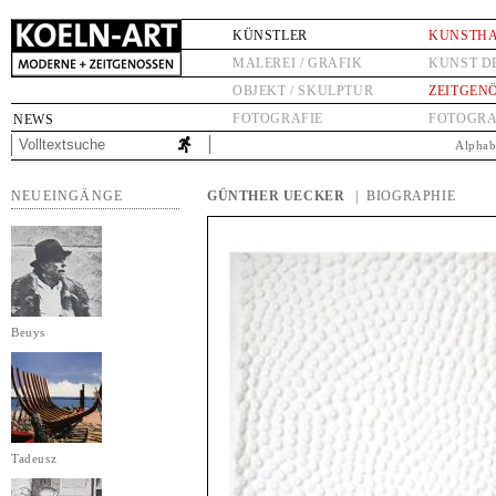
KÜNSTLER
KUNSTH
MALEREI / GRAFIK
KUNST D
OBJEKT / SKULPTUR
ZEITGEN
FOTOGRAFIE
FOTOGRA
NEWS
Alphab
NEUEINGÄNGE
GÜNTHER UECKER
| BIOGRAPHIE
Beuys
Tadeusz