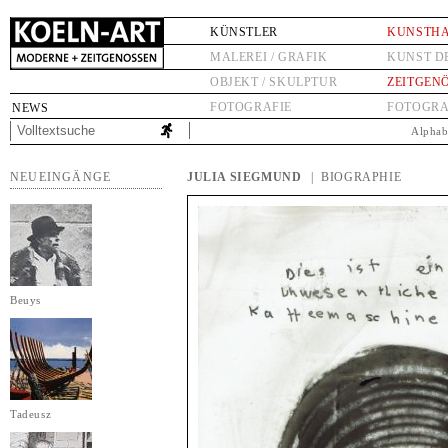
KÜNSTLER
KUNSTH
MALEREI / GRAFIK
KUNST D
OBJEKT / SKULPTUR
ZEITGEN
FOTOGRAFIE
FOTOGRA
NEWS
Alphab
NEUEINGÄNGE
JULIA SIEGMUND
| BIOGRAPHIE
Beuys
Tadeusz