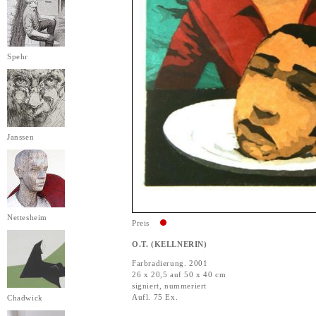
Spehr
Janssen
Nettesheim
Preis
O.T. (KELLNERIN)
Farbradierung. 2001
26 x 20,5 auf 50 x 40 cm
signiert, nummeriert
Aufl. 75 Ex.
Chadwick