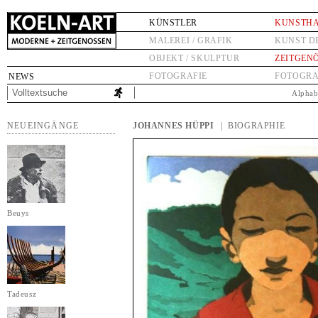
KÜNSTLER
KUNSTH
MALEREI / GRAFIK
KUNST D
OBJEKT / SKULPTUR
ZEITGEN
FOTOGRAFIE
FOTOGRA
NEWS
Alphab
NEUEINGÄNGE
JOHANNES HÜPPI
| BIOGRAPHIE
Beuys
Tadeusz