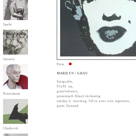
Spehr
Janssen
Preis
MARILYN / GRAU
Serigrafie,
91x91 cm,
grau/schwarz,
Nettesheim
gestempelt (blau) rückseitig
sunday b. morning, fill in your own signature,
guter Zustand
Chadwick