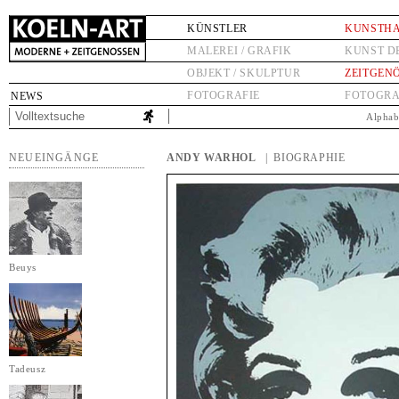
KÜNSTLER
KUNSTH
MALEREI / GRAFIK
KUNST D
OBJEKT / SKULPTUR
ZEITGEN
FOTOGRAFIE
FOTOGRA
NEWS
Alphab
NEUEINGÄNGE
ANDY WARHOL
| BIOGRAPHIE
Beuys
Tadeusz