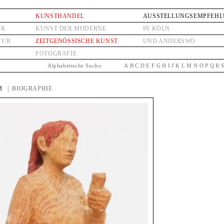
KUNSTHANDEL
AUSSTELLUNGSEMPFEH
IK
KUNST DER MODERNE
IN KÖLN
TUR
ZEITGENÖSSISCHE KUNST
UND ANDERSWO
FOTOGRAFIE
Alphabetische Suche:
A
B
C
D
E
F
G
H
I
J
K
L
M
N
O
P
Q
R
M
| BIOGRAPHIE