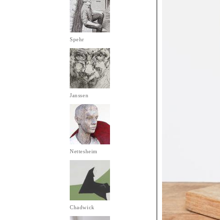
Spehr
Janssen
Nettesheim
Chadwick