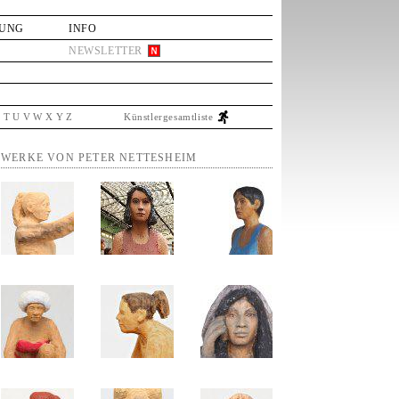
LUNG
INFO
NEWSLETTER
S
T
U
V
W
X
Y
Z
Künstlergesamtliste
WERKE VON PETER NETTESHEIM