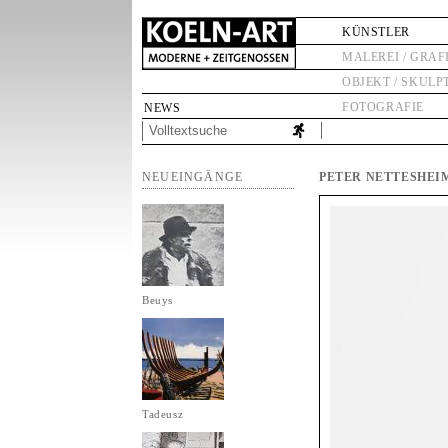
KÜNSTLER
MALEREI / GRAF
OBJEKT / SKULP
FOTOGRAFIE
NEWS
NEUEINGÄNGE
PETER NETTESHEI
Beuys
Tadeusz