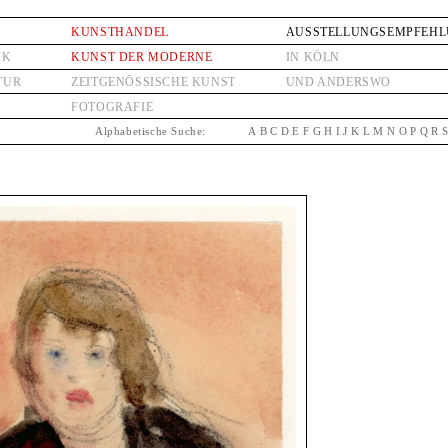
KUNSTHANDEL
AUSSTELLUNGSEMPFEH
IK
KUNST DER MODERNE
IN KÖLN
TUR
ZEITGENÖSSISCHE KUNST
UND ANDERSWO
FOTOGRAFIE
Alphabetische Suche:
A
B
C
D
E
F
G
H
I
J
K
L
M
N
O
P
Q
R