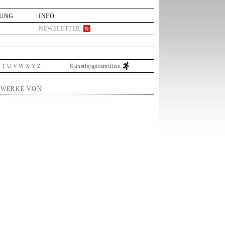
LUNG
INFO
NEWSLETTER
S
T
U
V
W
X
Y
Z
Künstlergesamtliste
WERKE VON