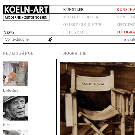
KÜNSTLER
KUNSTH
MALEREI / GRAFIK
KUNST D
OBJEKT / SKULPTUR
ZEITGEN
FOTOGRAFIE
FOTOGRA
NEWS
Alphab
NEUEINGÄNGE
| BIOGRAPHIE
Liebscher
Hierl